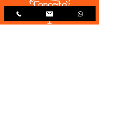
conceitoautomoveiscascavel@gmail.co
m
Conceito Automóveis
Avenida Rocha Pombo, 1359 -
Pacaembu - Cascavel - PR
atendimento
Segunda à sexta: 9h00 às 19h00
Sábados: 9h00 às 14h00
Whatsapp