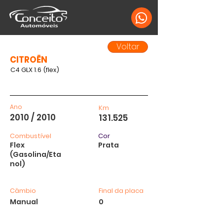
Voltar
CITROËN
C4 GLX 1.6 (flex)
Ano
Km
2010 / 2010
131.525
Combustível
Cor
Flex
Prata
(Gasolina/Eta
nol)
Câmbio
Final da placa
Manual
0